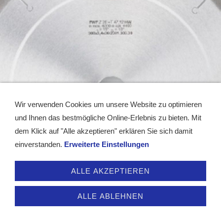
Wir verwenden Cookies um unsere Website zu optimieren
und Ihnen das bestmögliche Online-Erlebnis zu bieten. Mit
dem Klick auf "Alle akzeptieren" erklären Sie sich damit
einverstanden.
Erweiterte Einstellungen
GUHDO 2301 FWF
für speziellen Einsatz auf Baustellen
mehr
ALLE AKZEPTIEREN
*Alle Preise incl. Umsatzsteuer, zuzüglich
Versand
ALLE ABLEHNEN